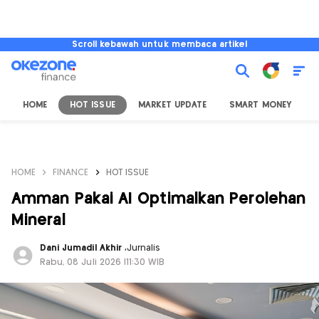
Scroll kebawah untuk membaca artikel
HOME
HOT ISSUE
MARKET UPDATE
SMART MONEY
I
HOME
FINANCE
HOT ISSUE
Amman Pakai AI Optimalkan Perolehan
Mineral
Dani Jumadil Akhir
,
Jurnalis
Rabu, 08 Juli 2026 |11:30 WIB