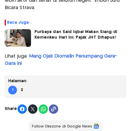
lebih aktif dan sehat di seluruh negeri," imbuh Juru
Bicara Strava.
Baca Juga :
Purbaya dan Said Iqbal Makan Siang di
Kemenkeu Hari Ini, Pajak JHT Dihapus?
Lihat juga:
Mang Ojak Diomelin Penumpang Gara-
Gara Ini
Halaman:
1
2
Share
Follow Okezone di Google News