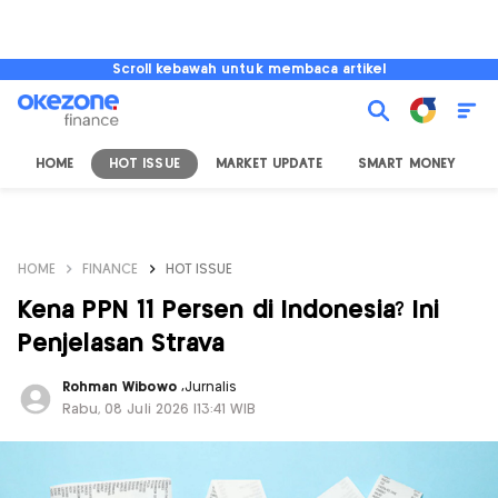
Scroll kebawah untuk membaca artikel
HOME
HOT ISSUE
MARKET UPDATE
SMART MONEY
I
HOME
FINANCE
HOT ISSUE
Kena PPN 11 Persen di Indonesia? Ini
Penjelasan Strava
Rohman Wibowo
,
Jurnalis
Rabu, 08 Juli 2026 |13:41 WIB