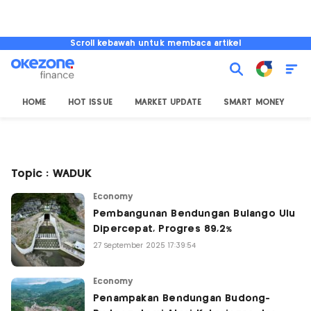
Scroll kebawah untuk membaca artikel
HOME
HOT ISSUE
MARKET UPDATE
SMART MONEY
I
Topic : WADUK
Economy
Pembangunan Bendungan Bulango Ulu
Dipercepat, Progres 89,2%
27 September 2025 17:39:54
Economy
Penampakan Bendungan Budong-