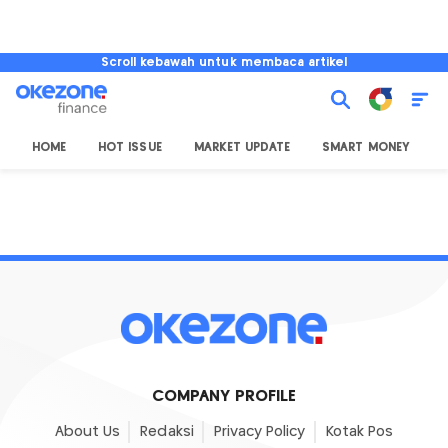
Scroll kebawah untuk membaca artikel
HOME
HOT ISSUE
MARKET UPDATE
SMART MONEY
I
COMPANY PROFILE
About Us
Redaksi
Privacy Policy
Kotak Pos