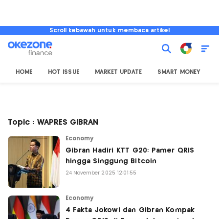
Scroll kebawah untuk membaca artikel
HOME
HOT ISSUE
MARKET UPDATE
SMART MONEY
I
Topic : WAPRES GIBRAN
Economy
Gibran Hadiri KTT G20: Pamer QRIS
hingga Singgung Bitcoin
24 November 2025 12:01:55
Economy
4 Fakta Jokowi dan Gibran Kompak