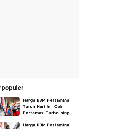
rpopuler
Harga BBM Pertamina
Turun Hari Ini, Cek
Pertamax, Turbo hingga
Pertalite 7 Agustus
Harga BBM Pertamina
2026