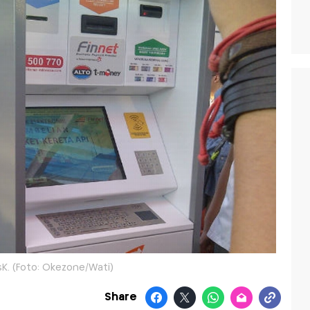
sK. (Foto: Okezone/Wati)
Share