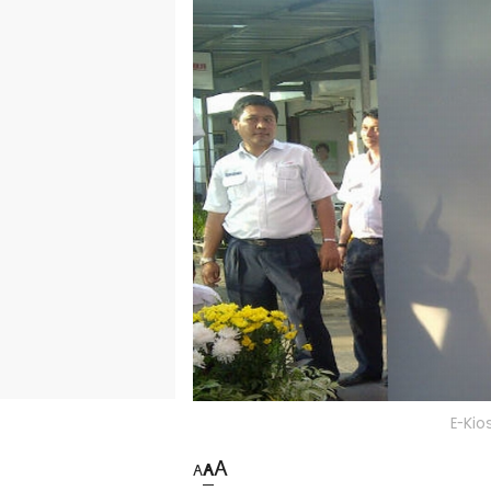
E-Kio
A
A
A