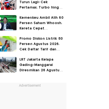
Turun Lagi! Cek
Pertamax, Turbo hingga
Pertalite Hari Ini 6
Kemenkeu Ambil Alih 60
Agustus 2026
Persen Saham Whoosh,
Kereta Cepat
Diperpanjang hingga
Promo Diskon Listrik 50
Surabaya
Persen Agustus 2026,
Cek Daftar Tarif dan
Syaratnya
LRT Jakarta Kelapa
Gading-Manggarai
Diresmikan 26 Agustus
2026
Advertisement