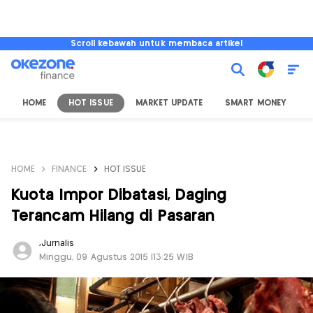
Scroll kebawah untuk membaca artikel
HOME
HOT ISSUE
MARKET UPDATE
SMART MONEY
I
HOME
FINANCE
HOT ISSUE
Kuota Impor Dibatasi, Daging
Terancam Hilang di Pasaran
,
Jurnalis
Minggu, 09 Agustus 2015 |13:25 WIB