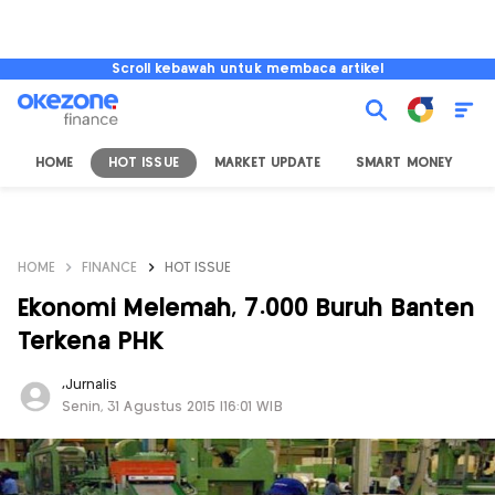
Scroll kebawah untuk membaca artikel
HOME
HOT ISSUE
MARKET UPDATE
SMART MONEY
I
HOME
FINANCE
HOT ISSUE
Ekonomi Melemah, 7.000 Buruh Banten
Terkena PHK
,
Jurnalis
Senin, 31 Agustus 2015 |16:01 WIB