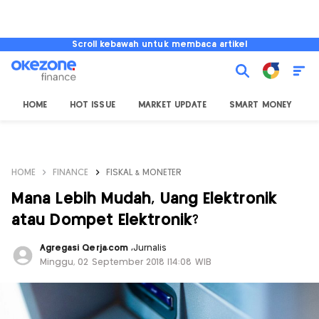
Scroll kebawah untuk membaca artikel
HOME
HOT ISSUE
MARKET UPDATE
SMART MONEY
I
HOME
FINANCE
FISKAL & MONETER
Mana Lebih Mudah, Uang Elektronik
atau Dompet Elektronik?
Agregasi Qerja.com
,
Jurnalis
Minggu, 02 September 2018 |14:08 WIB