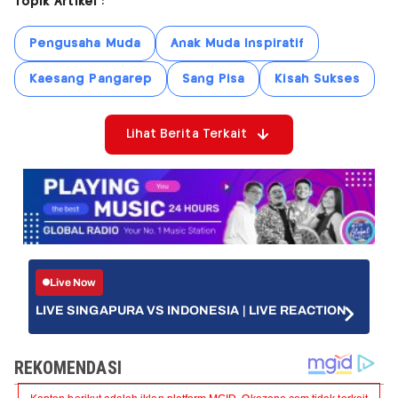
Topik Artikel :
Pengusaha Muda
Anak Muda Inspiratif
Kaesang Pangarep
Sang Pisa
Kisah Sukses
Lihat Berita Terkait
Live Now
LIVE SINGAPURA VS INDONESIA | LIVE REACTION