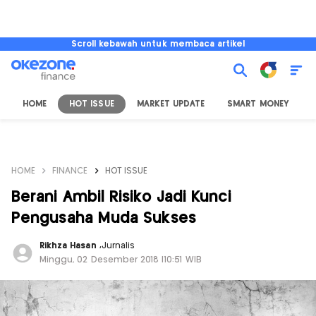
Scroll kebawah untuk membaca artikel
HOME
HOT ISSUE
MARKET UPDATE
SMART MONEY
I
HOME
FINANCE
HOT ISSUE
Berani Ambil Risiko Jadi Kunci
Pengusaha Muda Sukses
Rikhza Hasan
,
Jurnalis
Minggu, 02 Desember 2018 |10:51 WIB