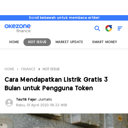
Scroll kebawah untuk membaca artikel
HOME
HOT ISSUE
MARKET UPDATE
SMART MONEY
I
HOME
FINANCE
HOT ISSUE
Cara Mendapatkan Listrik Gratis 3
Bulan untuk Pengguna Token
Taufik Fajar
,
Jurnalis
Rabu, 01 April 2020 |16:32 WIB