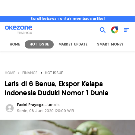
Scroll kebawah untuk membaca artikel
HOME
HOT ISSUE
MARKET UPDATE
SMART MONEY
I
HOME
FINANCE
HOT ISSUE
Laris di 6 Benua, Ekspor Kelapa
Indonesia Duduki Nomor 1 Dunia
Fadel Prayoga
,
Jurnalis
Senin, 08 Juni 2020 |20:09 WIB