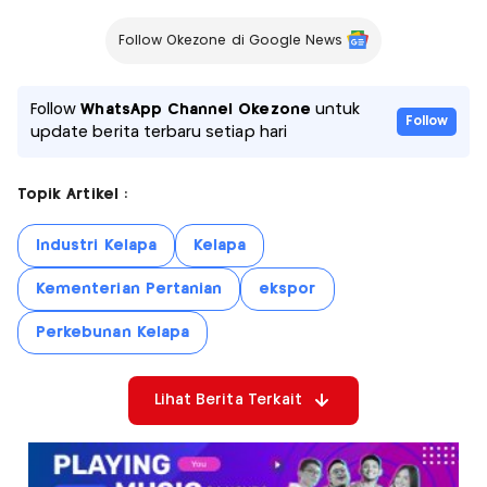
Follow Okezone di Google News
Follow
WhatsApp Channel Okezone
untuk
Follow
update berita terbaru setiap hari
Topik Artikel :
Industri Kelapa
Kelapa
Kementerian Pertanian
ekspor
Perkebunan Kelapa
Lihat Berita Terkait