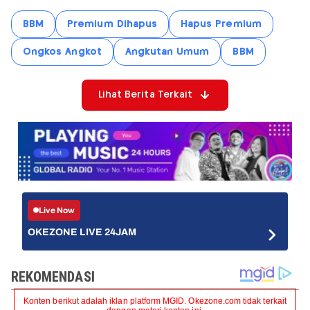
BBM
Premium Dihapus
Hapus Premium
Ongkos Angkot
Angkutan Umum
BBM
Lihat Berita Terkait
Live Now
OKEZONE LIVE 24JAM