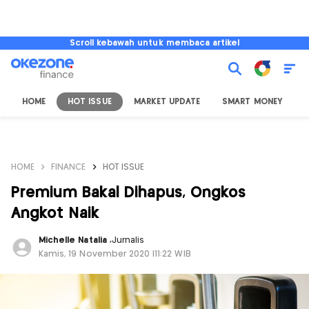
Scroll kebawah untuk membaca artikel
HOME
HOT ISSUE
MARKET UPDATE
SMART MONEY
I
HOME
FINANCE
HOT ISSUE
Premium Bakal Dihapus, Ongkos
Angkot Naik
Michelle Natalia
,
Jurnalis
Kamis, 19 November 2020 |11:22 WIB