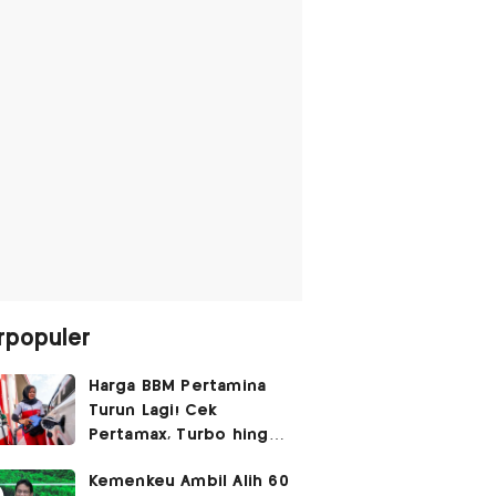
rpopuler
Harga BBM Pertamina
Turun Lagi! Cek
Pertamax, Turbo hingga
Pertalite Hari Ini 6
Kemenkeu Ambil Alih 60
Agustus 2026