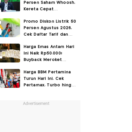
Persen Saham Whoosh,
Kereta Cepat
Diperpanjang hingga
Promo Diskon Listrik 50
Surabaya
Persen Agustus 2026,
Cek Daftar Tarif dan
Syaratnya
Harga Emas Antam Hari
Ini Naik Rp50.000!
Buyback Meroket
Rp90.000
Harga BBM Pertamina
Turun Hari Ini, Cek
Pertamax, Turbo hingga
Pertalite 7 Agustus
2026
Advertisement