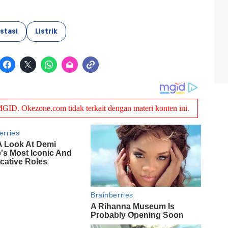
stasi
Listrik