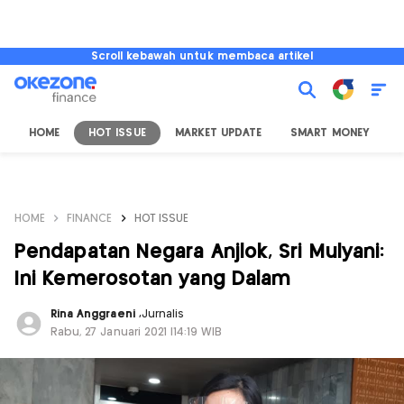
Scroll kebawah untuk membaca artikel
HOME
HOT ISSUE
MARKET UPDATE
SMART MONEY
I
HOME
FINANCE
HOT ISSUE
Pendapatan Negara Anjlok, Sri Mulyani:
Ini Kemerosotan yang Dalam
Rina Anggraeni
,
Jurnalis
Rabu, 27 Januari 2021 |14:19 WIB