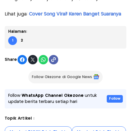
Lihat juga:
Cover Song Viral! Keren Banget Suaranya
Halaman:
1
2
Share
Follow Okezone di Google News
Follow
WhatsApp Channel Okezone
untuk
Follow
update berita terbaru setiap hari
Topik Artikel :