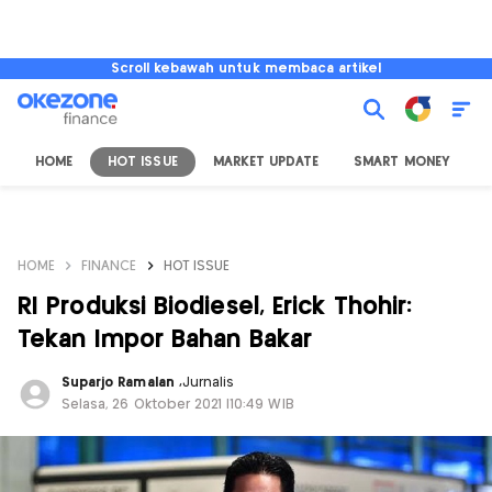
Scroll kebawah untuk membaca artikel
HOME
HOT ISSUE
MARKET UPDATE
SMART MONEY
I
HOME
FINANCE
HOT ISSUE
RI Produksi Biodiesel, Erick Thohir:
Tekan Impor Bahan Bakar
Suparjo Ramalan
,
Jurnalis
Selasa, 26 Oktober 2021 |10:49 WIB