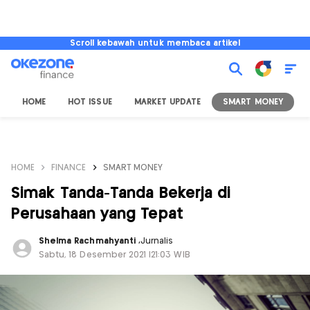
Scroll kebawah untuk membaca artikel
HOME
HOT ISSUE
MARKET UPDATE
SMART MONEY
I
HOME
FINANCE
SMART MONEY
Simak Tanda-Tanda Bekerja di
Perusahaan yang Tepat
Shelma Rachmahyanti
,
Jurnalis
Sabtu, 18 Desember 2021 |21:03 WIB