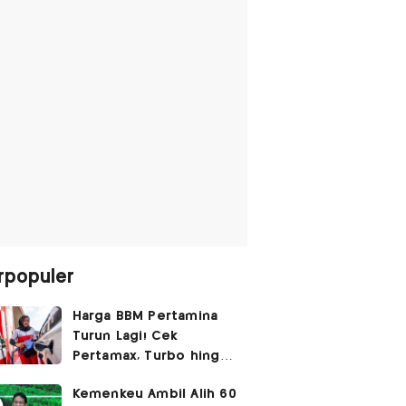
rpopuler
Harga BBM Pertamina
Turun Lagi! Cek
Pertamax, Turbo hingga
Pertalite Hari Ini 6
Kemenkeu Ambil Alih 60
Agustus 2026