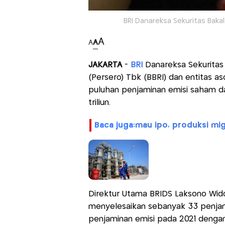
BRI Danareksa Sekuritas Baka
A
A
A
JAKARTA
-
BRI
Danareksa Sekuritas 
(Persero) Tbk (BBRI) dan entitas a
puluhan penjaminan emisi saham dan
triliun.
baca juga:
mau ipo, produksi mi
Direktur Utama BRIDS Laksono Wi
menyelesaikan sebanyak 33 penjami
penjaminan emisi pada 2021 dengan t