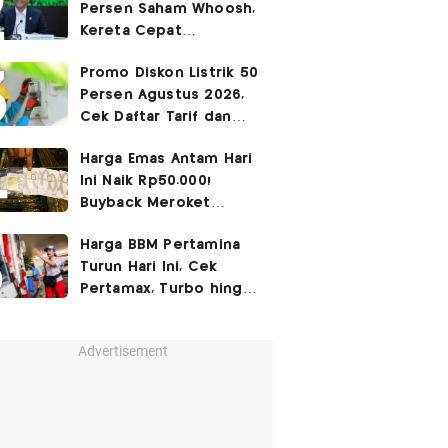
Persen Saham Whoosh,
Kereta Cepat
Diperpanjang hingga
Promo Diskon Listrik 50
Surabaya
Persen Agustus 2026,
Cek Daftar Tarif dan
Syaratnya
Harga Emas Antam Hari
Ini Naik Rp50.000!
Buyback Meroket
Rp90.000
Harga BBM Pertamina
Turun Hari Ini, Cek
Pertamax, Turbo hingga
Pertalite 7 Agustus
2026
Advertisement