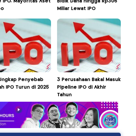
 IPO, Mayoritas Aset
Bidik Dana hingga Rp306
bo
Miliar Lewat IPO
Ungkap Penyebab
3 Perusahaan Bakal Masuk
ah IPO Turun di 2025
Pipeline IPO di Akhir
Tahun