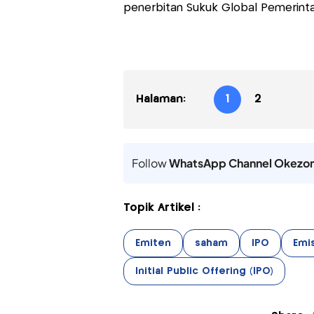
penerbitan Sukuk Global Pemerintah 
Halaman:
1
2
Follow
WhatsApp Channel Okezo
Topik Artikel :
Emiten
saham
IPO
Emis
Initial Public Offering (IPO)