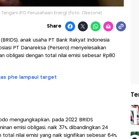
l Tangani IPO Perusahaan Energi (Foto: Okezone)
Share
(BRIDS), anak usaha PT Bank Rakyat Indonesia
sosiasi PT Danareksa (Persero) menyelesaikan
 obligasi dengan total nilai emisi sebesar Rp80
gas phe lampaui target
Te
dodo mengungkapkan, pada 2022 BRIDS
nan emisi obligasi, naik 37% dibandingkan 24
otal nilai emisi yang naik signifikan sebesar 64%