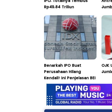
IPO, Totalnya Tembus
Antre
Rp49,84 Triliun
Jum
Benarkah IPO Buat
OJK 
Perusahaan Hilang
Juml
Kendali? Ini Penjelasan BEI