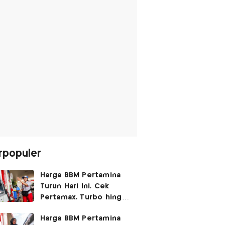
rpopuler
Harga BBM Pertamina
Turun Hari Ini, Cek
Pertamax, Turbo hingga
Pertalite 7 Agustus
Harga BBM Pertamina
2026