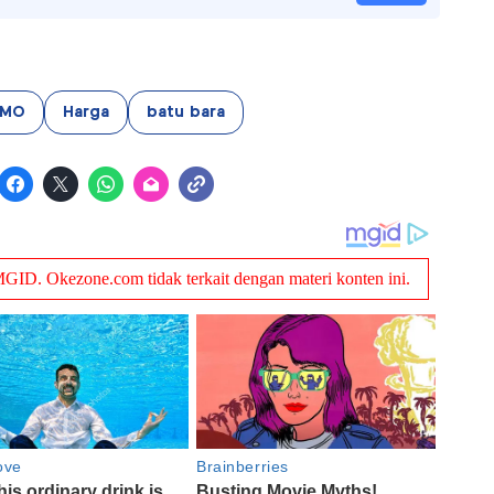
MO
Harga
batu bara