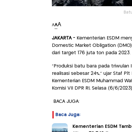
Batu
A
A
A
JAKARTA -
Kementerian ESDM men
Domestic Market Obligation (DMO) 
dari target 176 juta ton pada 2023.
"Produksi batu bara pada triwulan I
realisasi sebesar 24%," ujar Staf Pl
Kementerian ESDM Muhammad Wafi
Komisi VII DPR RI, Selasa (6/6/2023)
BACA JUGA:
Baca Juga:
Kementerian ESDM Tambah