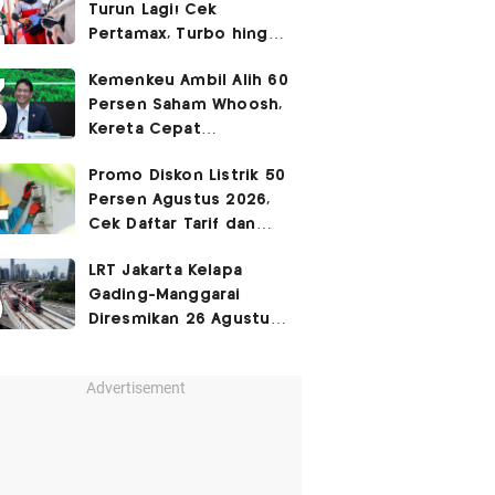
Turun Lagi! Cek
Pertamax, Turbo hingga
Pertalite Hari Ini 6
Kemenkeu Ambil Alih 60
Agustus 2026
Persen Saham Whoosh,
Kereta Cepat
Diperpanjang hingga
Promo Diskon Listrik 50
Surabaya
Persen Agustus 2026,
Cek Daftar Tarif dan
Syaratnya
LRT Jakarta Kelapa
Gading-Manggarai
Diresmikan 26 Agustus
2026
Advertisement