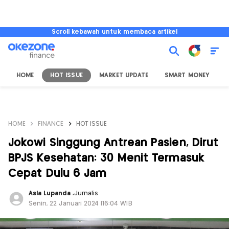
Scroll kebawah untuk membaca artikel
HOME
HOT ISSUE
MARKET UPDATE
SMART MONEY
I
HOME
FINANCE
HOT ISSUE
Jokowi Singgung Antrean Pasien, Dirut
BPJS Kesehatan: 30 Menit Termasuk
Cepat Dulu 6 Jam
Asla Lupanda
,
Jurnalis
Senin, 22 Januari 2024 |16:04 WIB