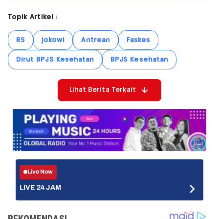
Topik Artikel :
RS
jokowi
Antrean
Faskes
Dirut BPJS Kesehatan
BPJS Kesehatan
Lihat Berita Terkait
Live Now
LIVE 24 JAM