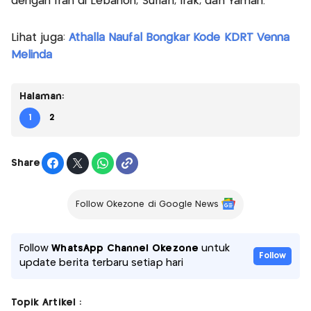
dengan Iran di Lebanon, Suriah, Irak, dan Yaman.
Lihat juga:
Athalla Naufal Bongkar Kode KDRT Venna
Melinda
Halaman:
1
2
Share
Follow Okezone di Google News
Follow
WhatsApp Channel Okezone
untuk
Follow
update berita terbaru setiap hari
Topik Artikel :