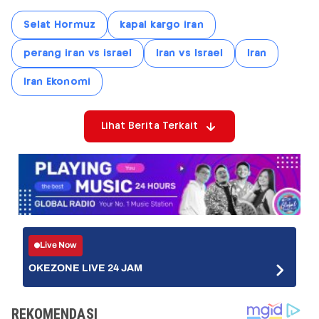
Selat Hormuz
kapal kargo iran
perang iran vs israel
Iran vs Israel
Iran
Iran Ekonomi
Lihat Berita Terkait
Live Now
OKEZONE LIVE 24 JAM