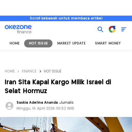
Scroll kebawah untuk membaca artikel
HOME
HOT ISSUE
MARKET UPDATE
SMART MONEY
I
HOME
FINANCE
HOT ISSUE
Iran Sita Kapal Kargo Milik Israel di
Selat Hormuz
Saskia Adelina Ananda
,
Jurnalis
Minggu, 14 April 2024 |10:53 WIB