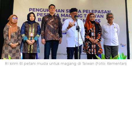
RI kirim 61 petani muda untuk magang di Taiwan (Foto: Kementan)