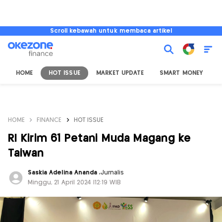
Scroll kebawah untuk membaca artikel
HOME
HOT ISSUE
MARKET UPDATE
SMART MONEY
I
HOME
FINANCE
HOT ISSUE
RI Kirim 61 Petani Muda Magang ke
Taiwan
Saskia Adelina Ananda
,
Jurnalis
Minggu, 21 April 2024 |12:19 WIB