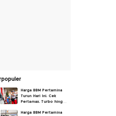
rpopuler
Harga BBM Pertamina
Turun Hari Ini, Cek
Pertamax, Turbo hingga
Pertalite 7 Agustus
Harga BBM Pertamina
2026