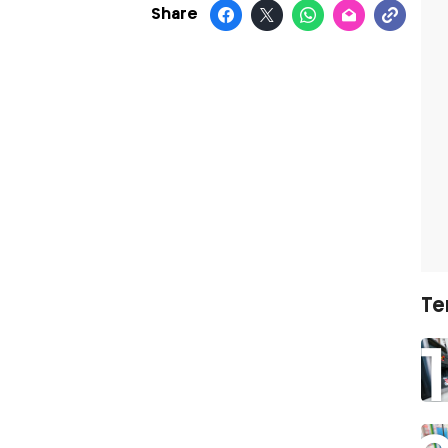
Share
Te