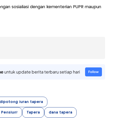
i dengan sosialiasi dengan kementerian PUPR maupun
ne
untuk update berita terbaru setiap hari
Follow
 dipotong iuran tapera
 Pensiun?
Tapera
dana tapera