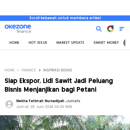
Scroll kebawah untuk membaca artikel
HOME
HOT ISSUE
MARKET UPDATE
SMART MONEY
I
HOME
FINANCE
INSPIRASI BISNIS
Siap Ekspor, Lidi Sawit Jadi Peluang
Bisnis Menjanjikan bagi Petani
Nekha Fatimah Nursadiyah
,
Jurnalis
Jum'at, 28 Juni 2024 |14:20 WIB