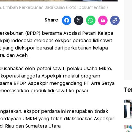
ina, Limbah Perkebunan Jadi Cuan (Foto: Dokumentasi)
Share
rkebunan (BPDP) bersama Asosiasi Petani Kelapa
kpir) Indonesia melepas ekspor perdana lidi sawit
it yang diekspor berasal dari perkebunan kelapa
ara, dan Aceh.
iusahakan oleh petani sawit, pelaku Usaha Mikro,
 koperasi anggota Aspekpir melalui program
rsama BPDP. Aspekpir menggandeng PT Arra Setya
Te
 memasarkan produk lidi sawit ke pasar
gatakan, ekspor perdana ini merupakan tindak
berdayaan UMKM yang telah dilaksanakan Aspekpir
i Riau dan Sumatera Utara.