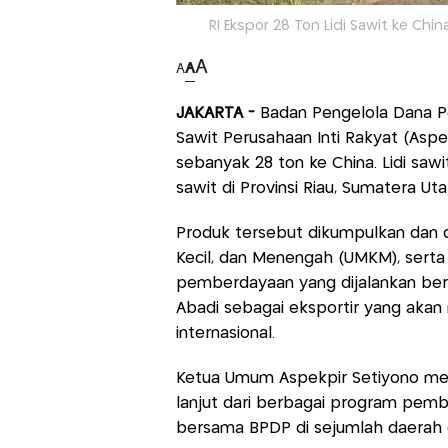
RI Ekspor 28 Ton Lidi Sawit ke Ch
A
A
A
JAKARTA -
Badan Pengelola Dana Pe
Sawit Perusahaan Inti Rakyat (Aspe
sebanyak 28 ton ke China. Lidi saw
sawit di Provinsi Riau, Sumatera Ut
Produk tersebut dikumpulkan dan d
Kecil, dan Menengah (UMKM), serta
pemberdayaan yang dijalankan be
Abadi sebagai eksportir yang akan
internasional.
Ketua Umum Aspekpir Setiyono men
lanjut dari berbagai program pem
bersama BPDP di sejumlah daerah d