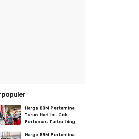
rpopuler
Harga BBM Pertamina
Turun Hari Ini, Cek
Pertamax, Turbo hingga
Pertalite 7 Agustus
Harga BBM Pertamina
2026