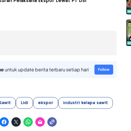
uran Pelaksana Ekspor Lewat PT DSI
ne
untuk update berita terbaru setiap hari
Follow
Sawit
Lidi
ekspor
industri kelapa sawit