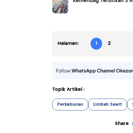
Kemendag Terbitkan 3 At
Halaman:
1
2
Follow
WhatsApp Channel Okezo
Topik Artikel :
Perkebunan
Limbah Sawit
Share