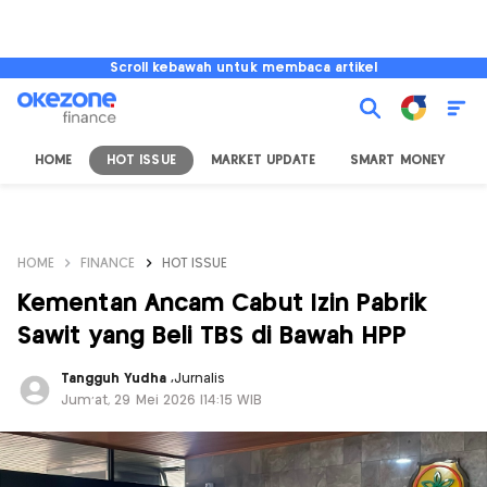
Scroll kebawah untuk membaca artikel
HOME
HOT ISSUE
MARKET UPDATE
SMART MONEY
I
HOME
FINANCE
HOT ISSUE
Kementan Ancam Cabut Izin Pabrik
Sawit yang Beli TBS di Bawah HPP
Tangguh Yudha
,
Jurnalis
Jum'at, 29 Mei 2026 |14:15 WIB