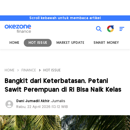
Scroll kebawah untuk membaca artikel
HOME
HOT ISSUE
MARKET UPDATE
SMART MONEY
I
HOME
FINANCE
HOT ISSUE
Bangkit dari Keterbatasan, Petani
Sawit Perempuan di RI Bisa Naik Kelas
Dani Jumadil Akhir
,
Jurnalis
Rabu, 22 April 2026 |13:12 WIB