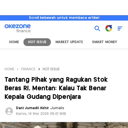
Scroll kebawah untuk membaca artikel
HOME
HOT ISSUE
MARKET UPDATE
SMART MONEY
I
HOME
FINANCE
HOT ISSUE
Tantang Pihak yang Ragukan Stok
Beras RI, Mentan: Kalau Tak Benar
Kepala Gudang Dipenjara
Dani Jumadil Akhir
,
Jurnalis
Kamis, 14 Mei 2026 |16:01 WIB