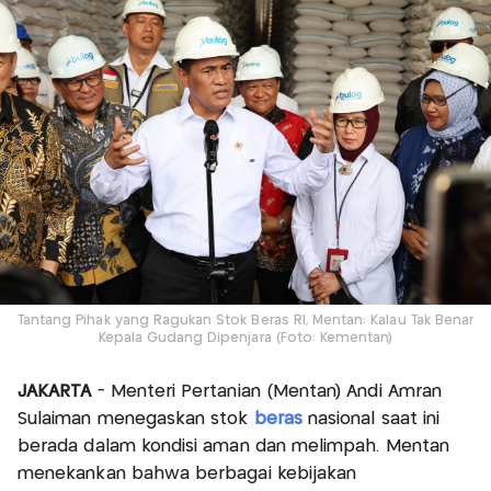
Tantang Pihak yang Ragukan Stok Beras RI, Mentan: Kalau Tak Benar
Kepala Gudang Dipenjara (Foto: Kementan)
JAKARTA
- Menteri Pertanian (Mentan) Andi Amran
Sulaiman menegaskan stok
beras
nasional saat ini
berada dalam kondisi aman dan melimpah. Mentan
menekankan bahwa berbagai kebijakan