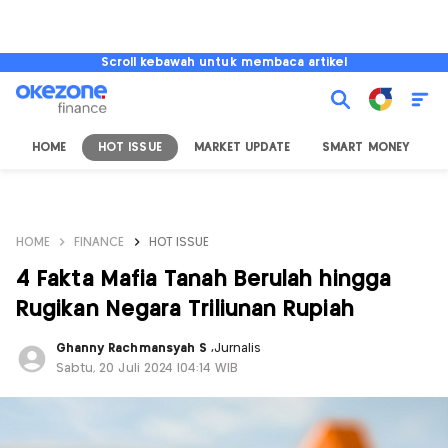
Scroll kebawah untuk membaca artikel
HOME
HOT ISSUE
MARKET UPDATE
SMART MONEY
I
HOME
FINANCE
HOT ISSUE
4 Fakta Mafia Tanah Berulah hingga
Rugikan Negara Triliunan Rupiah
Ghanny Rachmansyah S
,
Jurnalis
Sabtu, 20 Juli 2024 |04:14 WIB