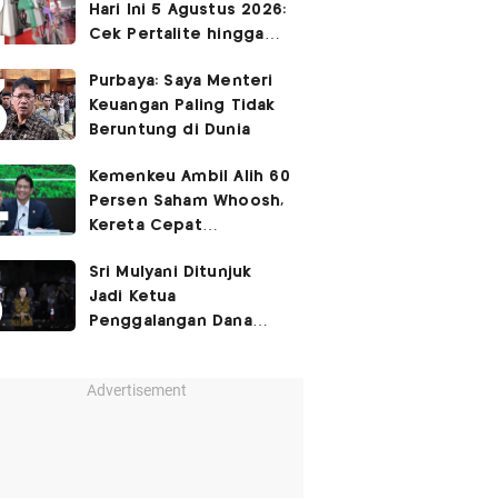
Hari Ini 5 Agustus 2026:
Cek Pertalite hingga
Pertamax, Ada yang
Purbaya: Saya Menteri
Turun
Keuangan Paling Tidak
Beruntung di Dunia
Kemenkeu Ambil Alih 60
Persen Saham Whoosh,
Kereta Cepat
Diperpanjang hingga
Sri Mulyani Ditunjuk
Surabaya
Jadi Ketua
Penggalangan Dana
untuk Negara Miskisn
Advertisement