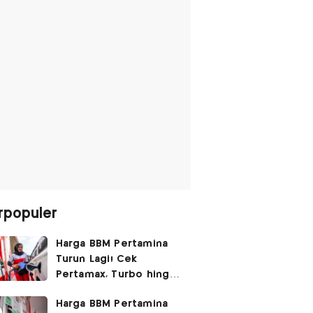
rpopuler
Harga BBM Pertamina
Turun Lagi! Cek
Pertamax, Turbo hingga
Pertalite Hari Ini 6
Harga BBM Pertamina
Agustus 2026