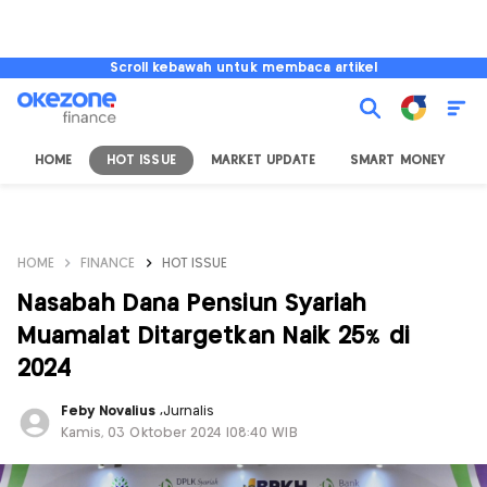
Scroll kebawah untuk membaca artikel
HOME
HOT ISSUE
MARKET UPDATE
SMART MONEY
I
HOME
FINANCE
HOT ISSUE
Nasabah Dana Pensiun Syariah
Muamalat Ditargetkan Naik 25% di
2024
Feby Novalius
,
Jurnalis
Kamis, 03 Oktober 2024 |08:40 WIB