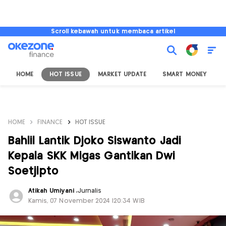
Scroll kebawah untuk membaca artikel
HOME
HOT ISSUE
MARKET UPDATE
SMART MONEY
I
HOME
FINANCE
HOT ISSUE
Bahlil Lantik Djoko Siswanto Jadi
Kepala SKK Migas Gantikan Dwi
Soetjipto
Atikah Umiyani
,
Jurnalis
Kamis, 07 November 2024 |20:34 WIB