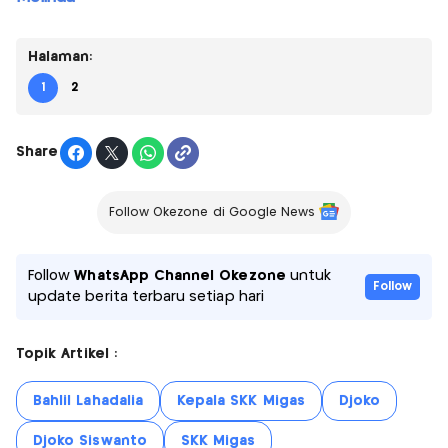
Halaman:
1
2
Share
Follow Okezone di Google News
Follow
WhatsApp Channel Okezone
untuk
Follow
update berita terbaru setiap hari
Topik Artikel :
Bahlil Lahadalia
Kepala SKK Migas
Djoko
Djoko Siswanto
SKK Migas