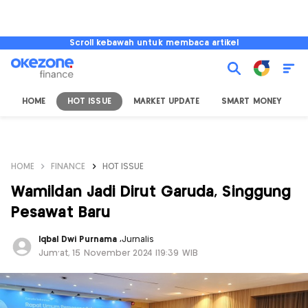
Scroll kebawah untuk membaca artikel
HOME
HOT ISSUE
MARKET UPDATE
SMART MONEY
I
HOME
FINANCE
HOT ISSUE
Wamildan Jadi Dirut Garuda, Singgung
Pesawat Baru
Iqbal Dwi Purnama
,
Jurnalis
Jum'at, 15 November 2024 |19:39 WIB