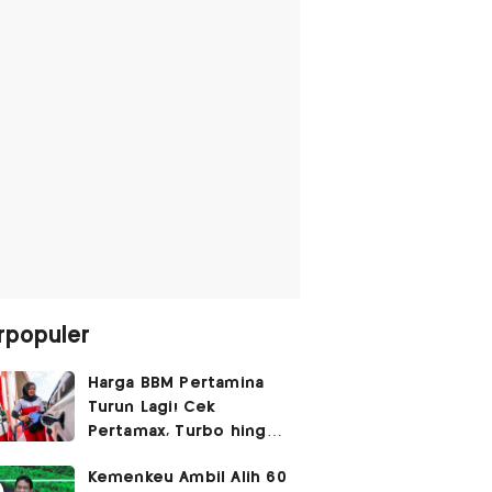
rpopuler
Harga BBM Pertamina
Turun Lagi! Cek
Pertamax, Turbo hingga
Pertalite Hari Ini 6
Kemenkeu Ambil Alih 60
Agustus 2026