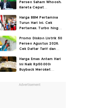
Persen Saham Whoosh,
Kereta Cepat
Diperpanjang hingga
Harga BBM Pertamina
Surabaya
Turun Hari Ini, Cek
Pertamax, Turbo hingga
Pertalite 7 Agustus
Promo Diskon Listrik 50
2026
Persen Agustus 2026,
Cek Daftar Tarif dan
Syaratnya
Harga Emas Antam Hari
Ini Naik Rp50.000!
Buyback Meroket
Rp90.000
Advertisement