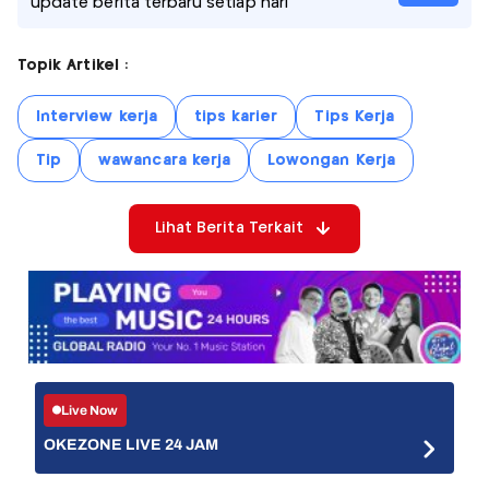
update berita terbaru setiap hari
Topik Artikel :
Interview kerja
tips karier
Tips Kerja
Tip
wawancara kerja
Lowongan Kerja
Lihat Berita Terkait
Live Now
OKEZONE LIVE 24 JAM