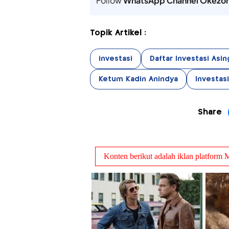
Follow
WhatsApp Channel Okezo
Topik Artikel :
investasi
Daftar Investasi Asin
Ketum Kadin Anindya
Investasi
Share