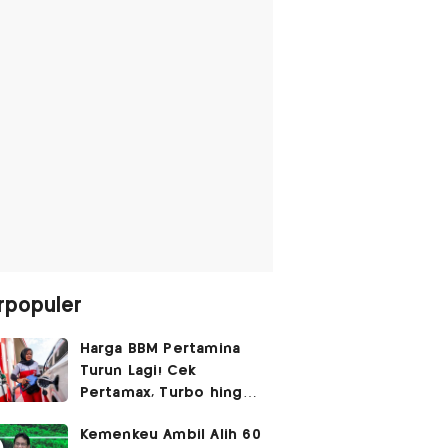
rpopuler
Harga BBM Pertamina
Turun Lagi! Cek
Pertamax, Turbo hingga
Pertalite Hari Ini 6
Kemenkeu Ambil Alih 60
Agustus 2026