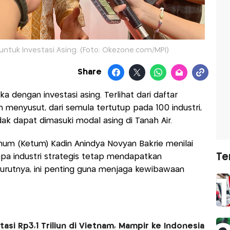
untuk Investasi Asing. (Foto: Okezone.com/MPI)
Share
a dengan investasi asing. Terlihat dari daftar
n menyusut, dari semula tertutup pada 100 industri,
idak dapat dimasuki modal asing di Tanah Air.
um (Ketum) Kadin Anindya Novyan Bakrie menilai
Te
 industri strategis tetap mendapatkan
urutnya, ini penting guna menjaga kewibawaan
tasi Rp3,1 Triliun di Vietnam, Mampir ke Indonesia