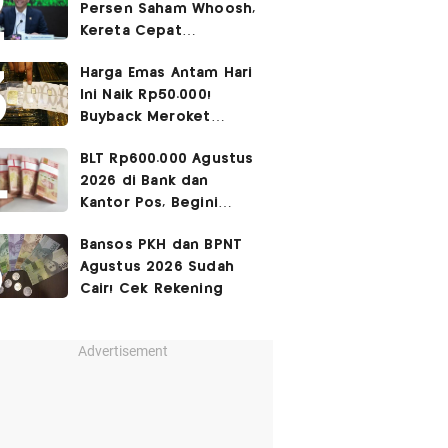
Persen Saham Whoosh,
Kereta Cepat
Diperpanjang hingga
Harga Emas Antam Hari
Surabaya
Ini Naik Rp50.000!
Buyback Meroket
Rp90.000
BLT Rp600.000 Agustus
2026 di Bank dan
Kantor Pos, Begini
Caranya
Bansos PKH dan BPNT
Agustus 2026 Sudah
Cair! Cek Rekening
Advertisement