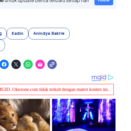
ne
untuk update berita terbaru setiap hari
Follow
g
Kadin
Anindya Bakrie