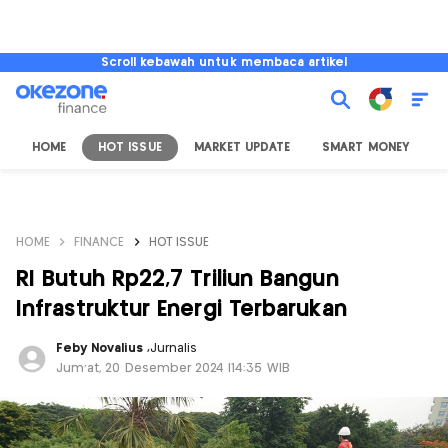
Scroll kebawah untuk membaca artikel
HOME
HOT ISSUE
MARKET UPDATE
SMART MONEY
I
HOME
FINANCE
HOT ISSUE
RI Butuh Rp22,7 Triliun Bangun
Infrastruktur Energi Terbarukan
Feby Novalius
,
Jurnalis
Jum'at, 20 Desember 2024 |14:35 WIB