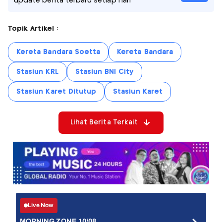
update berita terbaru setiap hari
Topik Artikel :
Kereta Bandara Soetta
Kereta Bandara
Stasiun KRL
Stasiun BNI City
Stasiun Karet Ditutup
Stasiun Karet
Lihat Berita Terkait
Live Now
MORNING ZONE 10/08