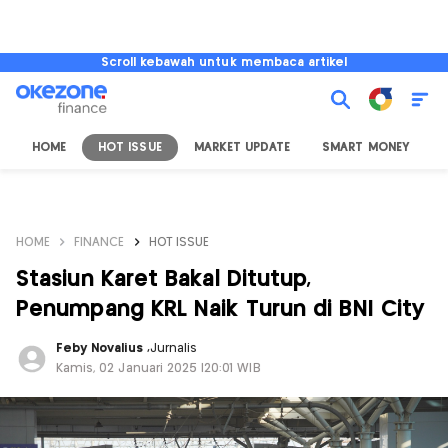
Scroll kebawah untuk membaca artikel
HOME
HOT ISSUE
MARKET UPDATE
SMART MONEY
I
HOME
FINANCE
HOT ISSUE
Stasiun Karet Bakal Ditutup,
Penumpang KRL Naik Turun di BNI City
Feby Novalius
,
Jurnalis
Kamis, 02 Januari 2025 |20:01 WIB