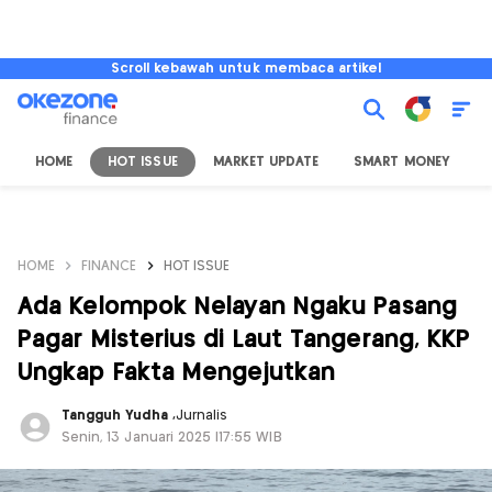
Scroll kebawah untuk membaca artikel
HOME
HOT ISSUE
MARKET UPDATE
SMART MONEY
I
HOME
FINANCE
HOT ISSUE
Ada Kelompok Nelayan Ngaku Pasang
Pagar Misterius di Laut Tangerang, KKP
Ungkap Fakta Mengejutkan
Tangguh Yudha
,
Jurnalis
Senin, 13 Januari 2025 |17:55 WIB