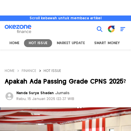
Scroll kebawah untuk membaca artikel
HOME
HOT ISSUE
MARKET UPDATE
SMART MONEY
I
HOME
FINANCE
HOT ISSUE
Apakah Ada Passing Grade CPNS 2025?
Nanda Surya Shadan
,
Jurnalis
Rabu, 15 Januari 2025 |23:37 WIB