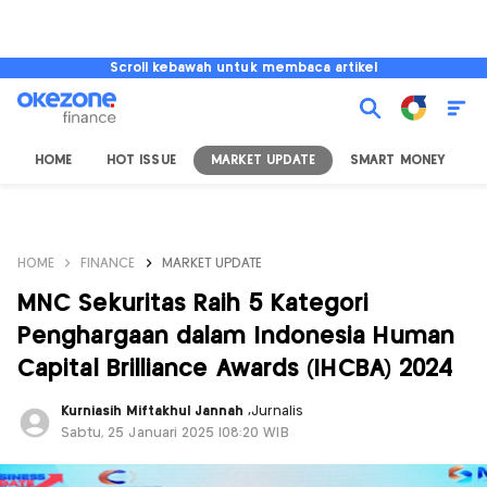
Scroll kebawah untuk membaca artikel
HOME
HOT ISSUE
MARKET UPDATE
SMART MONEY
I
HOME
FINANCE
MARKET UPDATE
MNC Sekuritas Raih 5 Kategori
Penghargaan dalam Indonesia Human
Capital Brilliance Awards (IHCBA) 2024
Kurniasih Miftakhul Jannah
,
Jurnalis
Sabtu, 25 Januari 2025 |08:20 WIB