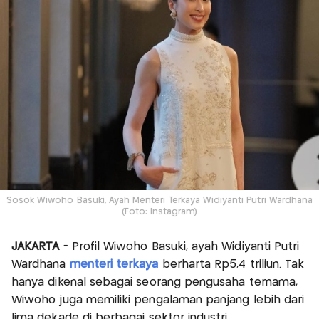
Sosok Wiwoho Basuki, Ayah Menteri Terkaya Widiyanti Putri Wardhana
(Foto: Instagram)
JAKARTA
- Profil Wiwoho Basuki, ayah Widiyanti Putri
Wardhana
menteri terkaya
berharta Rp5,4 triliun. Tak
hanya dikenal sebagai seorang pengusaha ternama,
Wiwoho juga memiliki pengalaman panjang lebih dari
lima dekade di berbagai sektor industri.