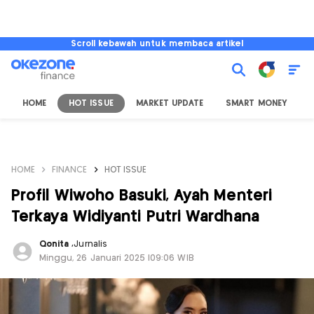
Scroll kebawah untuk membaca artikel
HOME
HOT ISSUE
MARKET UPDATE
SMART MONEY
I
HOME
FINANCE
HOT ISSUE
Profil Wiwoho Basuki, Ayah Menteri
Terkaya Widiyanti Putri Wardhana
Qonita
,
Jurnalis
Minggu, 26 Januari 2025 |09:06 WIB