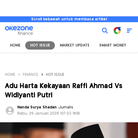
Scroll kebawah untuk membaca artikel
HOME
HOT ISSUE
MARKET UPDATE
SMART MONEY
I
HOME
FINANCE
HOT ISSUE
Adu Harta Kekayaan Raffi Ahmad Vs
Widiyanti Putri
Nanda Surya Shadan
,
Jurnalis
Rabu, 29 Januari 2025 |07:03 WIB