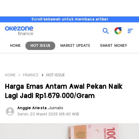
Scroll kebawah untuk membaca artikel
HOME
HOT ISSUE
MARKET UPDATE
SMART MONEY
I
HOME
FINANCE
HOT ISSUE
Harga Emas Antam Awal Pekan Naik
Lagi Jadi Rp1.679.000/Gram
Anggie Ariesta
,
Jurnalis
Senin, 03 Maret 2025 |08:40 WIB