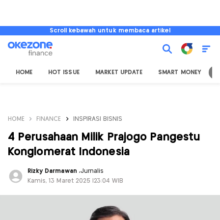
Scroll kebawah untuk membaca artikel
HOME
HOT ISSUE
MARKET UPDATE
SMART MONEY
I
HOME
FINANCE
INSPIRASI BISNIS
4 Perusahaan Milik Prajogo Pangestu
Konglomerat Indonesia
Rizky Darmawan
,
Jurnalis
Kamis, 13 Maret 2025 |23:04 WIB