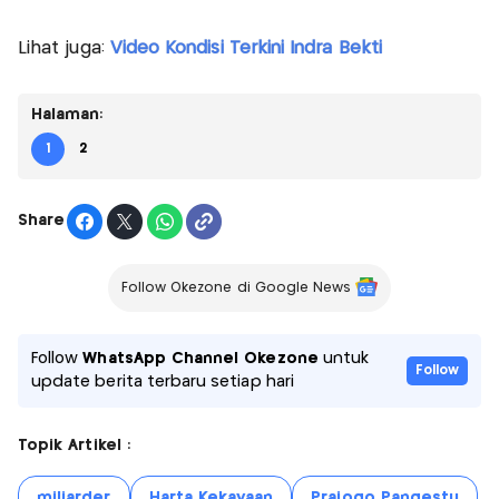
Lihat juga:
Video Kondisi Terkini Indra Bekti
Halaman:
1
2
Share
Follow Okezone di Google News
Follow
WhatsApp Channel Okezone
untuk
Follow
update berita terbaru setiap hari
Topik Artikel :
miliarder
Harta Kekayaan
Prajogo Pangestu