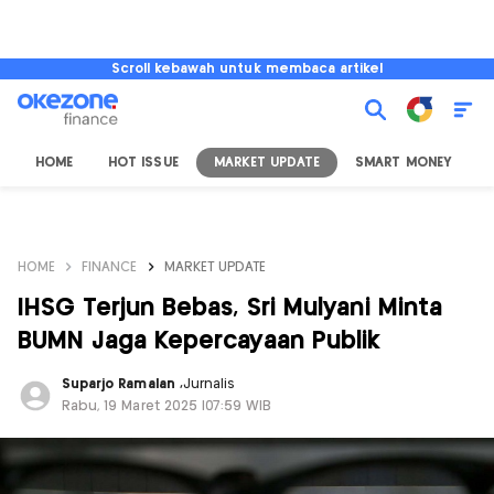
Scroll kebawah untuk membaca artikel
HOME
HOT ISSUE
MARKET UPDATE
SMART MONEY
I
HOME
FINANCE
MARKET UPDATE
IHSG Terjun Bebas, Sri Mulyani Minta
BUMN Jaga Kepercayaan Publik
Suparjo Ramalan
,
Jurnalis
Rabu, 19 Maret 2025 |07:59 WIB