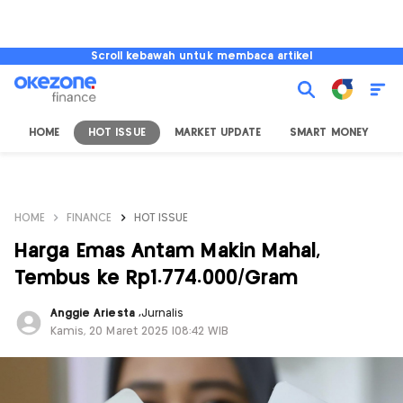
Scroll kebawah untuk membaca artikel
HOME
HOT ISSUE
MARKET UPDATE
SMART MONEY
I
HOME
FINANCE
HOT ISSUE
Harga Emas Antam Makin Mahal,
Tembus ke Rp1.774.000/Gram
Anggie Ariesta
,
Jurnalis
Kamis, 20 Maret 2025 |08:42 WIB