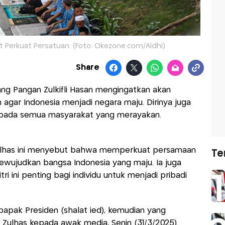
t Perkuat Persatuan. (Foto: Okezone.com/Aldhi)
Share
ang Pangan Zulkifli Hasan mengingatkan akan
gar Indonesia menjadi negara maju. Dirinya juga
pada semua masyarakat yang merayakan.
Zulhas ini menyebut bahwa memperkuat persamaan
Te
wujudkan bangsa Indonesia yang maju. Ia juga
ri ini penting bagi individu untuk menjadi pribadi
bapak Presiden (shalat ied), kemudian yang
 Zulhas kepada awak media, Senin (31/3/2025).