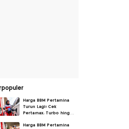
rpopuler
Harga BBM Pertamina
Turun Lagi! Cek
Pertamax, Turbo hingga
Pertalite Hari Ini 6
Harga BBM Pertamina
Agustus 2026