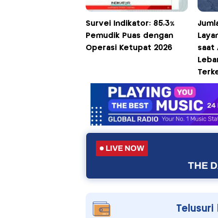
Survei Indikator: 85,3%
Juml
Pemudik Puas dengan
Laya
Operasi Ketupat 2026
saat 
Leba
Terke
LIVE NOW
THE D
Telusuri