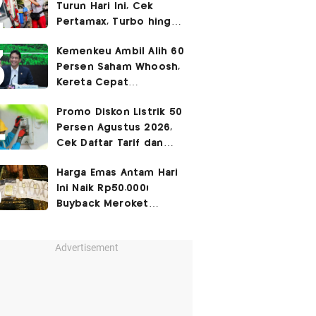
Turun Hari Ini, Cek
Pertamax, Turbo hingga
Pertalite 7 Agustus
Kemenkeu Ambil Alih 60
2026
Persen Saham Whoosh,
Kereta Cepat
Diperpanjang hingga
Promo Diskon Listrik 50
Surabaya
Persen Agustus 2026,
Cek Daftar Tarif dan
Syaratnya
Harga Emas Antam Hari
Ini Naik Rp50.000!
Buyback Meroket
Rp90.000
Advertisement