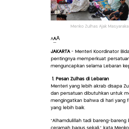
Menko Zulhas Ajak Masyaraka
A
A
A
JAKARTA
- Menteri Koordinator Bid
pentingnya memperkuat persatuan a
menguncapkan selama Lebaran ke
1. Pesan Zulhas di Lebaran
Menteri yang lebih akrab disapa 
dan persatuan dibutuhkan untuk me
mengingatkan bahwa di hari yang fit
yang lebih baik.
"Alhamdulillah tadi bareng-bareng 
ceramah bagus sekali," kata Menko