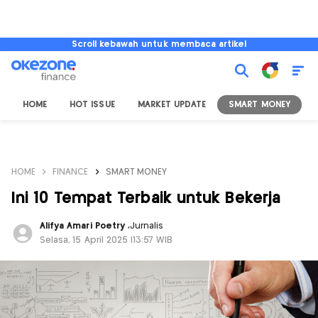
Scroll kebawah untuk membaca artikel
HOME
HOT ISSUE
MARKET UPDATE
SMART MONEY
I
HOME
FINANCE
SMART MONEY
Ini 10 Tempat Terbaik untuk Bekerja
Alifya Amari Poetry
,
Jurnalis
Selasa, 15 April 2025 |13:57 WIB