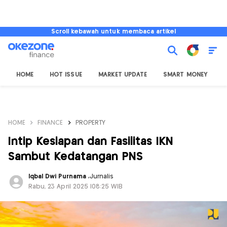
Scroll kebawah untuk membaca artikel
HOME
HOT ISSUE
MARKET UPDATE
SMART MONEY
I
HOME
FINANCE
PROPERTY
Intip Kesiapan dan Fasilitas IKN
Sambut Kedatangan PNS
Iqbal Dwi Purnama
,
Jurnalis
Rabu, 23 April 2025 |08:25 WIB